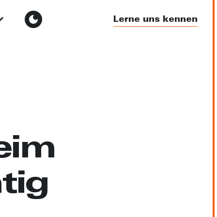
Lerne uns kennen
eim
tig