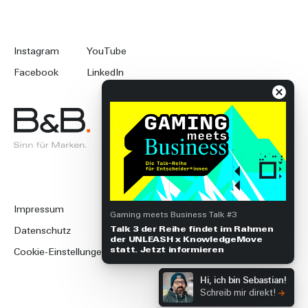
Instagram
YouTube
Facebook
LinkedIn
Impressum
Gaming meets Business Talk #3
Talk 3 der Reihe findet im Rahmen
Datenschutz
der UNLEASH x KnowledgeMove
statt. Jetzt informieren
Cookie-Einstellungen
Hi, ich bin Sebastian!
Schreib mir direkt!