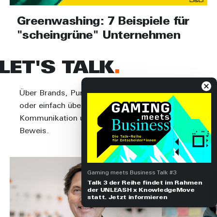
Greenwashing: 7 Beispiele für
"scheingrüne" Unternehmen
LET'S TALK
Über Brands, Purpose, Nachhaltigkeit, Content
oder einfach über das Wetter. Wir lieben
Kommunikation und stellen es gerne unter
Beweis.
Gaming meets Business Talk #3
Talk 3 der Reihe findet im Rahmen
der UNLEASH x KnowledgeMove
statt. Jetzt informieren