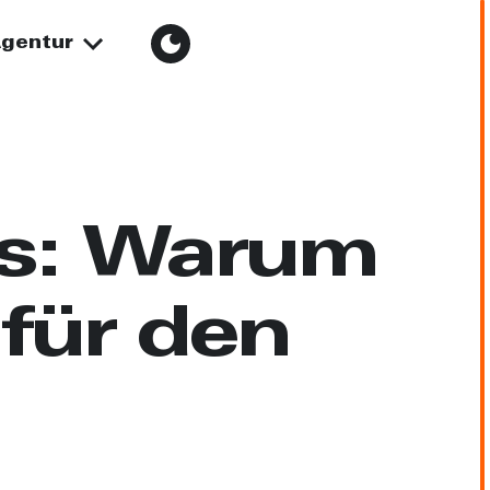
gentur
ss: Warum
 für den