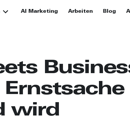
s
AI Marketing
Arbeiten
Blog
A
ets Busine
r Ernstsache
d wird