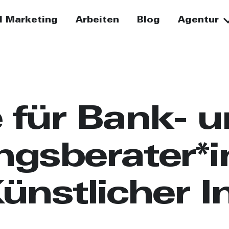
I Marketing
Arbeiten
Blog
Agentur
e für Bank- 
gs­berater*i
ünstlicher In