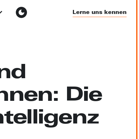
Lerne uns kennen
und
nnen: Die
telligenz